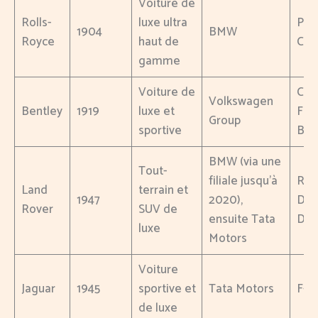
Voiture de
Rolls-
luxe ultra
Pha
1904
BMW
Royce
haut de
Cull
gamme
Voiture de
Cont
Volkswagen
Bentley
1919
luxe et
Flyi
Group
sportive
Ben
BMW (via une
Tout-
filiale jusqu’à
Ran
Land
terrain et
1947
2020),
Dis
Rover
SUV de
ensuite Tata
Def
luxe
Motors
Voiture
Jaguar
1945
sportive et
Tata Motors
F-Ty
de luxe