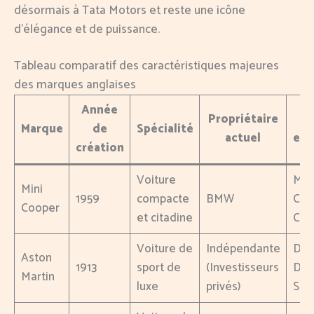
désormais à Tata Motors et reste une icône
d’élégance et de puissance.
Tableau comparatif des caractéristiques majeures
des marques anglaises
Année
Propriétaire
Marque
de
Spécialité
actuel
emb
création
Voiture
Mini
Mini
1959
compacte
BMW
Cou
Cooper
et citadine
Clu
Voiture de
Indépendante
DB1
Aston
1913
sport de
(Investisseurs
DB
Martin
luxe
privés)
Sup