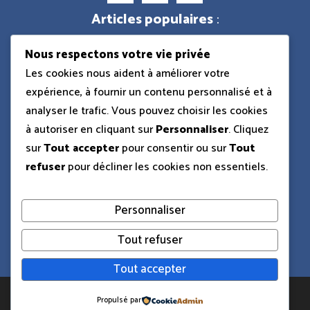
Articles populaires
:
Nous respectons votre vie privée
Dacia Sandman camping-car
Les cookies nous aident à améliorer votre
expérience, à fournir un contenu personnalisé et à
analyser le trafic. Vous pouvez choisir les cookies
Ford Shelby GT500 Eleanor
à autoriser en cliquant sur
Personnaliser
. Cliquez
sur
Tout accepter
pour consentir ou sur
Tout
refuser
pour décliner les cookies non essentiels.
Dacia pick-up 2025
Personnaliser
BMW R1250GS
Tout refuser
Tout accepter
Copyright © 2026 CT La Guiche
Propulsé par