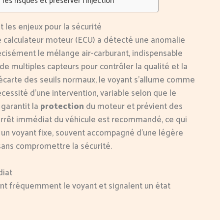
les risques et préserver l’injection
 les enjeux pour la sécurité
le calculateur moteur (ECU) a détecté une anomalie
écisément le mélange air-carburant, indispensable
e multiples capteurs pour contrôler la qualité et la
s’écarte des seuils normaux, le voyant s’allume comme
écessité d’une intervention, variable selon que le
 garantit la
protection
du moteur et prévient des
arrêt immédiat du véhicule est recommandé, ce qui
 un voyant fixe, souvent accompagné d’une légère
 sans compromettre la sécurité.
diat
t fréquemment le voyant et signalent un état