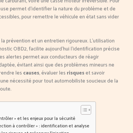
carburant, voire une casse moteur irréversible. Pour
euse permet d’identifier la nature du problème et de
essibles, pour remettre le véhicule en état sans vider
a prévention et un entretien rigoureux. L’utilisation
tic OBD2, facilite aujourd’hui l’identification précise
à ces alertes permet aux conducteurs de réagir
aptée, évitant ainsi que des problèmes mineurs ne
rendre les
causes
, évaluer les
risques
et savoir
e nécessité pour tout automobiliste soucieux de la
route.
rôler » et les enjeux pour la sécurité
tion à contrôler » : identification et analyse