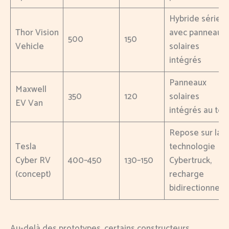
Hybride série
Thor Vision
avec panneaux
500
150
Vehicle
solaires
intégrés
Panneaux
Maxwell
350
120
solaires
EV Van
intégrés au toit
Repose sur la
Tesla
technologie
Cyber RV
400–450
130–150
Cybertruck,
(concept)
recharge
bidirectionnelle
Au-delà des prototypes, certains constructeurs