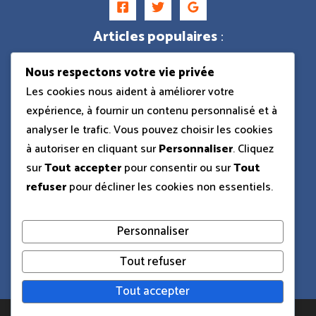
Articles populaires
:
Nous respectons votre vie privée
Dacia Sandman camping-car
Les cookies nous aident à améliorer votre
expérience, à fournir un contenu personnalisé et à
analyser le trafic. Vous pouvez choisir les cookies
Ford Shelby GT500 Eleanor
à autoriser en cliquant sur
Personnaliser
. Cliquez
sur
Tout accepter
pour consentir ou sur
Tout
refuser
pour décliner les cookies non essentiels.
Dacia pick-up 2025
Personnaliser
BMW R1250GS
Tout refuser
Tout accepter
Copyright © 2026 CT La Guiche